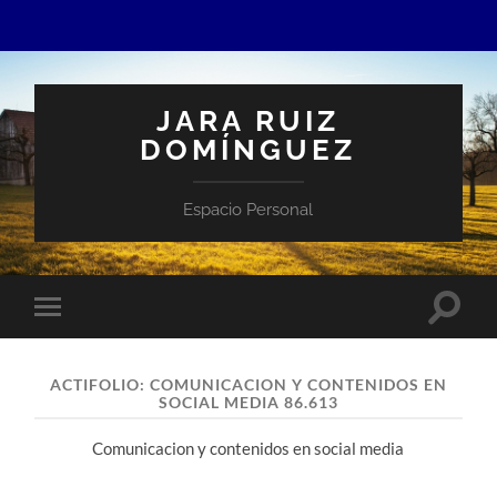
JARA RUIZ
DOMÍNGUEZ
Espacio Personal
Altern
Alternar
el
el
campo
menú
de
móvil
búsqu
ACTIFOLIO:
COMUNICACION Y CONTENIDOS EN
SOCIAL MEDIA 86.613
Comunicacion y contenidos en social media