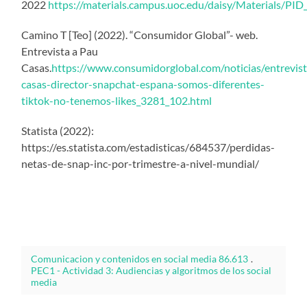
2022
https://materials.campus.uoc.edu/daisy/Materials/
Camino T [Teo] (2022). “Consumidor Global”- web.
Entrevista a Pau
Casas.
https://www.consumidorglobal.com/noticias/entrevis
casas-director-snapchat-espana-somos-diferentes-
tiktok-no-tenemos-likes_3281_102.html
Statista (2022):
https://es.statista.com/estadisticas/684537/perdidas-
netas-de-snap-inc-por-trimestre-a-nivel-mundial/
Comunicacion y contenidos en social media 86.613
.
PEC1 - Actividad 3: Audiencias y algoritmos de los social
media