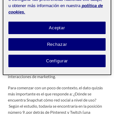
más importantes del estudio estadístico llevado a cabo
u obtener más información en nuestra
política de
en agosto de 2022 por Statista en torno al perfil de los
cookies.
usuarios de Snapchat en España. El idioma en el cual
está redactado es inglés, pero las preguntas se
Aceptar
formularon en español.
Está realizado con personas de entre 18 y 64 años, y se
Rechazar
han hecho encuestas a más de 12.000 sujetos para
poder establecer unas estadísticas más fiables.
Configurar
Se establecen cuatro categorías de análisis: perfil
demográfico, estilo de vida, actitudes de consumo, e
interacciones de marketing.
Para comenzar con un poco de contexto, el dato quizás
más importante es el que responde a: ¿Dónde se
encuentra Snapchat cómo red social a nivel de uso?
Según el estudio, todavía se encontraría en la posición
número 9, por detrás de Pinterest y Twitch (una