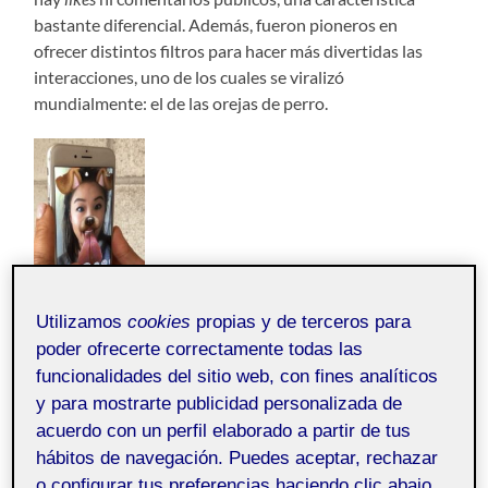
bastante diferencial. Además, fueron pioneros en
ofrecer distintos filtros para hacer más divertidas las
interacciones, uno de los cuales se viralizó
mundialmente: el de las orejas de perro.
Utilizamos
cookies
propias y de terceros para
poder ofrecerte correctamente todas las
Esto va en línea con la estrategia actual de la app, que
funcionalidades del sitio web, con fines analíticos
basa su potencial en torno a la cámara y la realidad
y para mostrarte publicidad personalizada de
virtual, y en ser una plataforma más enfocada en
acuerdo con un perfil elaborado a partir de tus
tecnología.
hábitos de navegación. Puedes aceptar, rechazar
El presente informe pretende desgranar los conceptos
o configurar tus preferencias haciendo clic abajo,