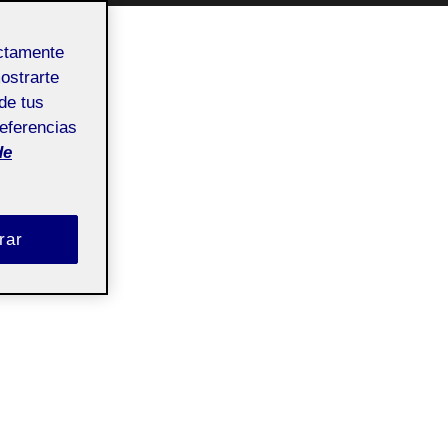
ectamente
mostrarte
de tus
referencias
de
rar