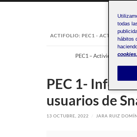
Utiliza
todas la
publicid
ACTIFOLIO:
PEC1 - ACTIVIDAD 1
hábitos 
haciendo
cookies
PEC1 – Actividad 1: Audien
PEC 1- Informe
usuarios de S
13 OCTUBRE, 2022
/
JARA RUIZ DOMÍ