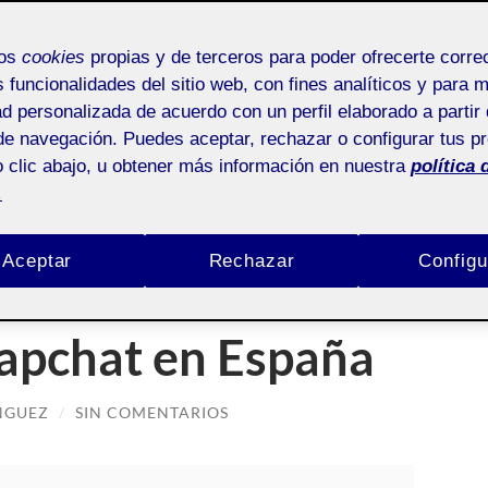
mos
cookies
propias y de terceros para poder ofrecerte corr
s funcionalidades del sitio web, con fines analíticos y para 
ad personalizada de acuerdo con un perfil elaborado a partir 
: AUDIENCIAS Y ALGORITMOS DE LOS SOCIAL
de navegación. Puedes aceptar, rechazar o configurar tus p
MEDIA
 clic abajo, u obtener más información en nuestra
política 
.
cias y algoritmos de los social media
Aceptar
Rechazar
Configu
 sobre los
napchat en España
NGUEZ
/
SIN COMENTARIOS